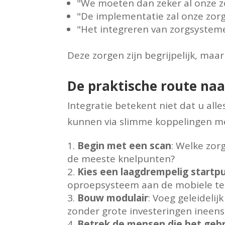
"We moeten dan zeker al onze 
"De implementatie zal onze zor
"Het integreren van zorgsysteme
Deze zorgen zijn begrijpelijk, ma
De praktische route na
Integratie betekent niet dat u al
kunnen via slimme koppelingen met
Begin met een scan
: Welke zor
de meeste knelpunten?
Kies een laagdrempelig startp
oproepsysteem aan de mobiele te
Bouw modulair
: Voeg geleideli
zonder grote investeringen ineens
Betrek de mensen die het geb