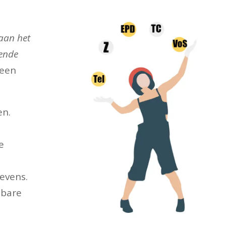
 aan het
lende
 een
en.
e
evens.
tbare