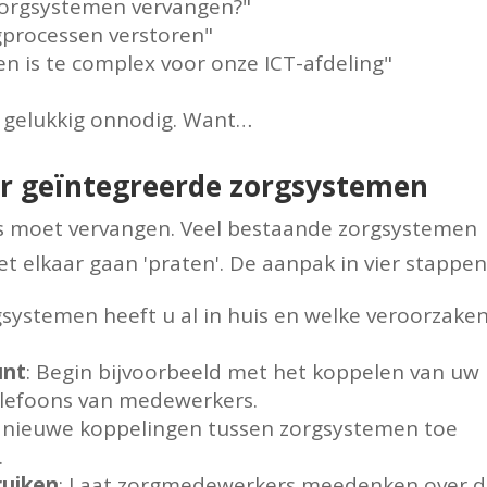
zorgsystemen vervangen?"
gprocessen verstoren"
n is te complex voor onze ICT-afdeling"
ar gelukkig onnodig. Want…
ar geïntegreerde zorgsystemen
les moet vervangen. Veel bestaande zorgsystemen
 elkaar gaan 'praten'. De aanpak in vier stappen
gsystemen heeft u al in huis en welke veroorzake
unt
: Begin bijvoorbeeld met het koppelen van uw
lefoons van medewerkers.
jk nieuwe koppelingen tussen zorgsystemen toe
.
ruiken
: Laat zorgmedewerkers meedenken over 